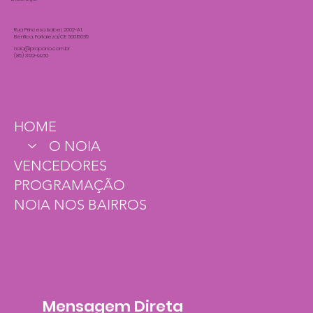
Rua Princesa Isabel, 2002-A1,
Benfica, Fortaleza/CE 60015035
noia@propono.com.br
(85) 3122-9960
HOME
O NOIA
VENCEDORES
PROGRAMAÇÃO
NOIA NOS BAIRROS
Mensagem Direta