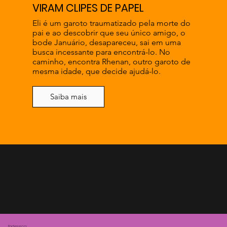
VIRAM CLIPES DE PAPEL
Eli é um garoto traumatizado pela morte do
pai e ao descobrir que seu único amigo, o
bode Januário, desapareceu, sai em uma
busca incessante para encontrá-lo. No
caminho, encontra Rhenan, outro garoto de
mesma idade, que decide ajudá-lo.
Saiba mais
Endereço: