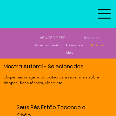
VENCEDORES
Nacional
Internacional
Cearense
Autoral
Kids
Mostra Autoral - Selecionados
Clique nas imagens ou botão para saber mais sobre
sinopse, ficha técnica, vídeo etc
Seus Pés Estão Tocando o
Chão