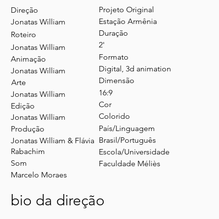
Projeto Original
Direção
Estação Armênia
Jonatas William
Duração
Roteiro
2'
Jonatas William
Formato
Animação
Digital, 3d animation
Jonatas William
Dimensão
Arte
16:9
Jonatas William
Cor
Edição
Colorido
Jonatas William
País/Linguagem
Produção
Brasil/Português
Jonatas William & Flávia
Rabachim
Escola/Universidade
Som
Faculdade Méliès
Marcelo Moraes
bio da direção