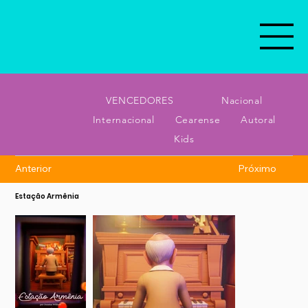
VENCEDORES
Nacional
Internacional
Cearense
Autoral
Kids
Anterior
Próximo
Estação Armênia