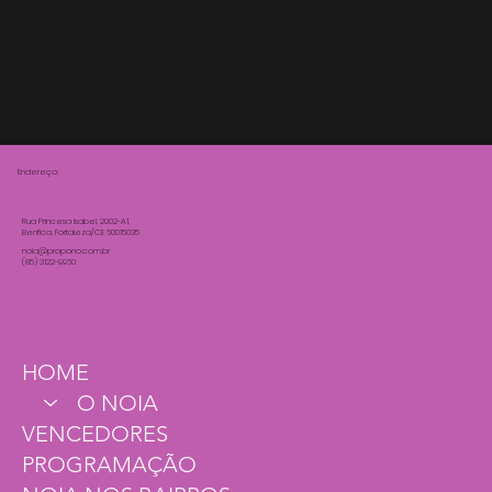
Endereço:
Rua Princesa Isabel, 2002-A1,
Benfica, Fortaleza/CE 60015035
noia@propono.com.br
(85) 3122-9960
HOME
O NOIA
VENCEDORES
PROGRAMAÇÃO