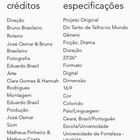
créditos
especificações
Projeto Original
Direção
Do Tanto de Telha no Mundo
Bruno Brasileiro
Gênero
Roteiro
Ficção, Drama
José Osmar & Bruno
Duração
Brasileiro
23’26”
Fotografia
Formato
Eduardo Brasil
Digital
Arte
Dimensão
Clara Gomes & Hannah
Rodrigues
16:9
Montagem
Cor
Eduardo Brasil
Colorido
Produção
País/Linguagem
José Osmar
Ceará, Brasil/Português
Som
Escola/Universidade
Matheus Pinheiro &
Universidade de Fortaleza -
Matheus Costa