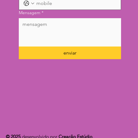
Mensagem
*
enviar
© 2025
desenvolvido por
Creação Estúdio
.