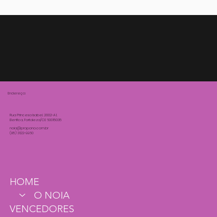
Endereço:
Rua Princesa Isabel, 2002-A1,
Benfica, Fortaleza/CE 60015035
noia@propono.com.br
(85) 3122-9960
HOME
O NOIA
VENCEDORES