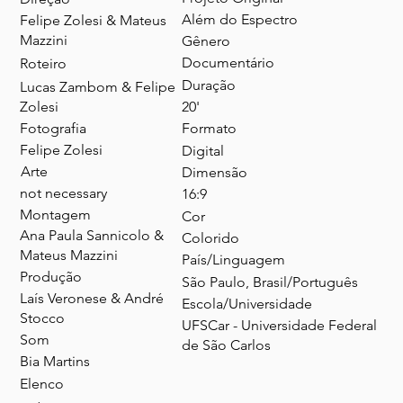
Além do Espectro
Felipe Zolesi & Mateus
Mazzini
Gênero
Documentário
Roteiro
Duração
Lucas Zambom & Felipe
20'
Zolesi
Fotografia
Formato
Felipe Zolesi
Digital
Arte
Dimensão
not necessary
16:9
Montagem
Cor
Ana Paula Sannicolo &
Colorido
Mateus Mazzini
País/Linguagem
Produção
São Paulo, Brasil/Português
Laís Veronese & André
Escola/Universidade
Stocco
UFSCar - Universidade Federal
Som
de São Carlos
Bia Martins
Elenco