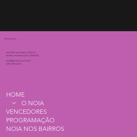
Endereço:
Rua Princesa Isabel, 2002-A1,
Benfica, Fortaleza/CE 60015035
noia@propono.com.br
(85) 3122-9960
HOME
O NOIA
VENCEDORES
PROGRAMAÇÃO
NOIA NOS BAIRROS