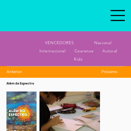
VENCEDORES
Nacional
Internacional
Cearense
Autoral
Kids
Anterior
Próximo
Além do Espectro