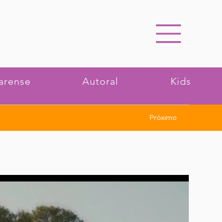
arense
Autoral
Kids
Próximo