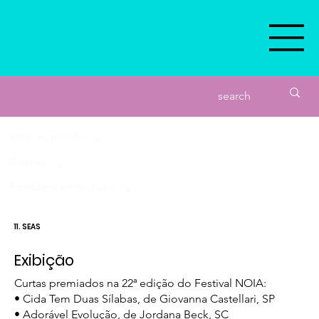
Voltar ao projeto
Galerias
Formulário de inscrição
11. SEAS
Exibição
Curtas premiados na 22ª edição do Festival NOIA:
• Cida Tem Duas Sílabas, de Giovanna Castellari, SP
• Adorável Evolução, de Jordana Beck, SC