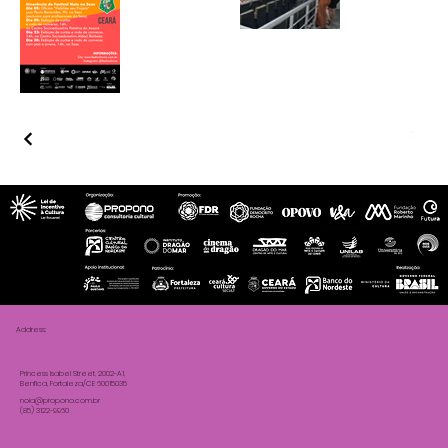
Address:
Princess Isabel Street, 2002-A1,
Benfica, Fortaleza/CE 60015035
noia@propono.com.br
(85) 3122-9960