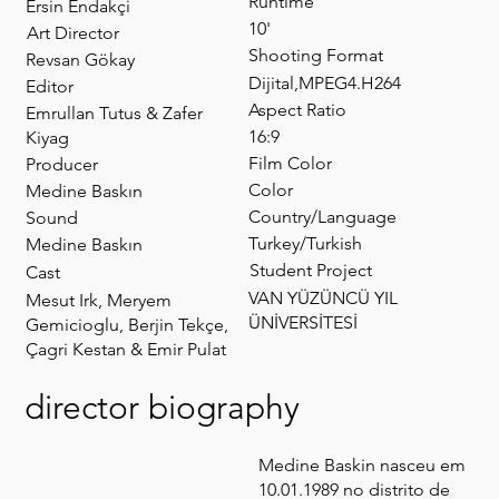
Runtime
Ersin Endakçi
10'
Art Director​
Shooting Format
Revsan Gökay
Dijital,MPEG4.H264
Editor
Aspect Ratio
Emrullan Tutus & Zafer
16:9
Kiyag
Film Color
Producer
Color
Medine Baskın
Country/Language
Sound
Turkey/Turkish
Medine Baskın
Student Project
Cast
VAN YÜZÜNCÜ YIL
Mesut Irk, Meryem
ÜNİVERSİTESİ
Gemicioglu, Berjin Tekçe,
Çagri Kestan & Emir Pulat
director biography
Medine Baskin nasceu em
10.01.1989 no distrito de