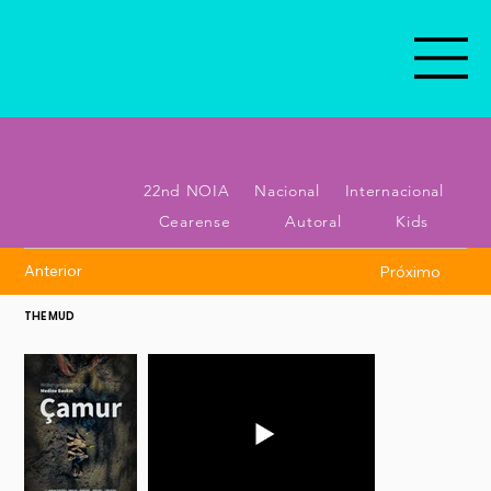
22nd NOIA
Nacional
Internacional
Cearense
Autoral
Kids
Anterior
Próximo
THE MUD