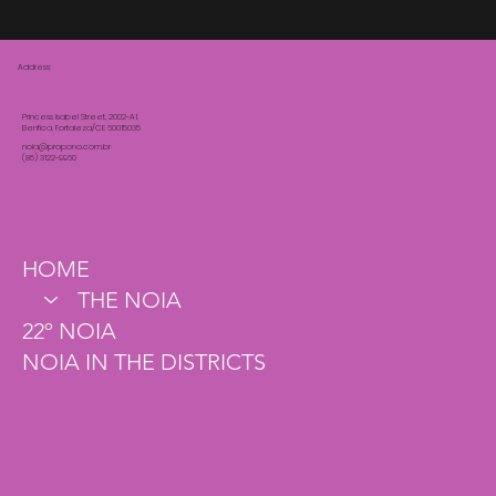
Address:
Princess Isabel Street, 2002-A1,
Benfica, Fortaleza/CE 60015035
noia@propono.com.br
(85) 3122-9960
HOME
THE NOIA
22º NOIA
NOIA IN THE DISTRICTS