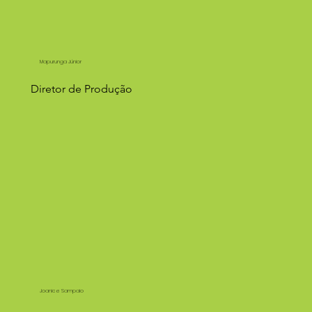
Mapurunga Júnior
Diretor de Produção
Joanice Sampaio