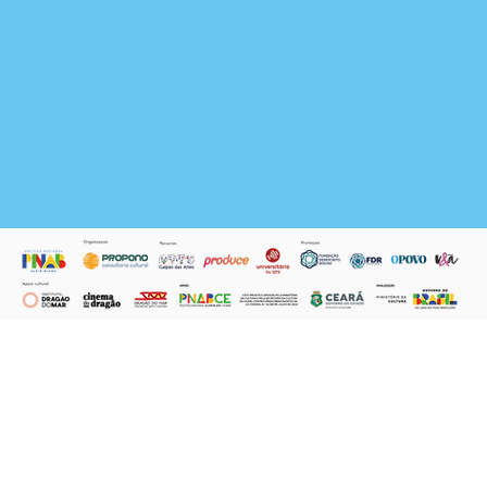
Endereço:
Rua Princesa Isabel, 2002-A1,
Benfica, Fortaleza/CE 60015035
noia@propono.com.br
(85) 3122-9960