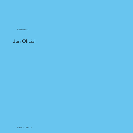
Rui Ferreira
Júri Oficial
Bárbara Sena