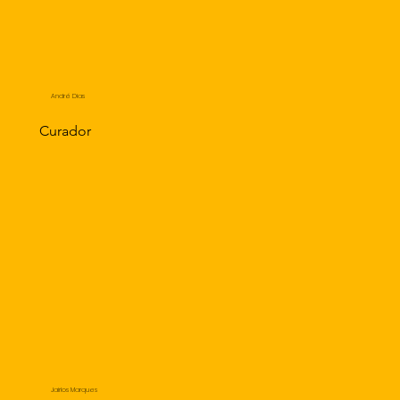
André Dias
Curador
Jairlos Marques